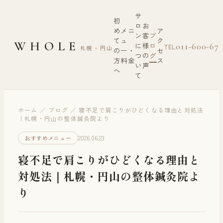
サ
初
ロ
お
め
メニ
ア
ン
客
ブ
て
ュ
ク
WHOLE
に
様
ロ
011-600-67
TEL
札幌・円山
の
ー・
セ
つ
の
グ
方
料金
ス
い
声
へ
て
ホーム
／
ブログ
／
寝不足で肩こりがひどくなる理由と対処法
｜札幌・円山の整体鍼灸院より
2026.06.23
おすすめメニュー
寝不足で肩こりがひどくなる理由と
対処法｜札幌・円山の整体鍼灸院よ
り