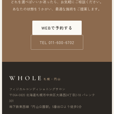
どれを選べばいいか迷ったら、お気軽にご相談ください。
あなたの状態をうかがい、最適な施術をご提案します。
WEBで予約する
TEL
011-600-6702
WHOLE
札幌・円山
フィジカルコンディショニングサロン
〒064-0820 北海道札幌市中央区大通西24丁目2-18 パレンテ
301
地下鉄東西線「円山公園駅」5番出口より徒歩3分