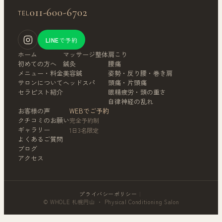
011-600-6702
TEL
LINE
で予約
ホーム
マッサージ整体
肩こり
初めての方へ
鍼灸
腰痛
メニュー・料金
美容鍼
姿勢・反り腰・巻き肩
サロンについて
ヘッドスパ
頭痛・片頭痛
セラピスト紹介
眼精疲労・頭の重さ
自律神経の乱れ
お客様の声
WEBでご予約
クチコミのお願い
完全予約制
ギャラリー
1日3名限定
よくあるご質問
ブログ
アクセス
プライバシーポリシー
｜
© WHOLE 札幌円山 ・ Physical Conditioning Salon