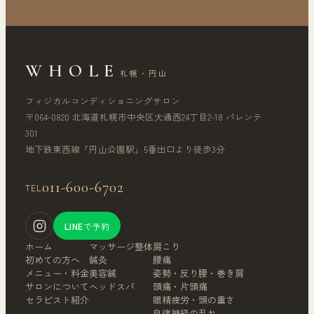
WHOLE
札幌・円山
フィジカルコンディショニングサロン
〒064-0820 北海道札幌市中央区大通西24丁目2-18 パレンテ
301
地下鉄東西線「円山公園駅」5番出口より徒歩3分
011-600-6702
TEL
LINE
で予約
ホーム
マッサージ整体
肩こり
初めての方へ
鍼灸
腰痛
メニュー・料金
美容鍼
姿勢・反り腰・巻き肩
サロンについて
ヘッドスパ
頭痛・片頭痛
セラピスト紹介
眼精疲労・頭の重さ
自律神経の乱れ