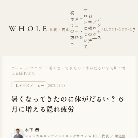
サ
初
ロ
お
め
メニ
ア
ン
客
ブ
て
ュ
ク
WHOLE
に
様
ロ
011-600-67
TEL
札幌・円山
の
ー・
セ
つ
の
グ
方
料金
ス
い
声
へ
て
ホーム
／
ブログ
／
暑くなってきたのに体がだるい？ 6月に増
える隠れ疲労
2026.06.05
おすすめメニュー
暑くなってきたのに体がだるい？ 6
月に増える隠れ疲労
木下 恭一
フィジカルコンディショニングサロン WHOLE 代表 ／ 柔道整