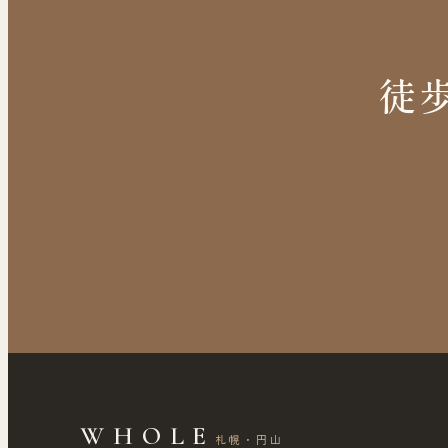
徒
WHOLE
札幌・円山