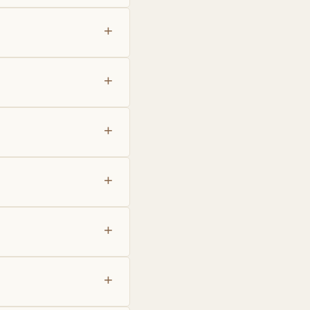
+
+
+
+
+
+