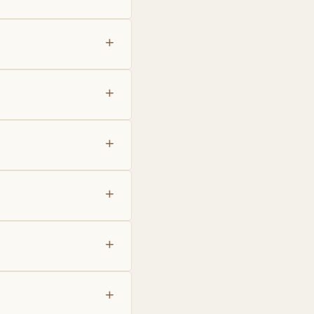
+
+
+
+
+
+