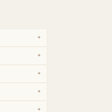
+
+
+
+
+