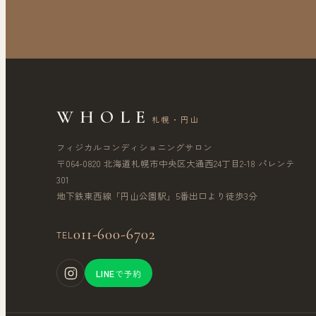
WHOLE
札幌・円山
フィジカルコンディショニングサロン
〒064-0820 北海道札幌市中央区大通西24丁目2-18 パレンテ
301
地下鉄東西線「円山公園駅」5番出口より徒歩3分
011-600-6702
TEL
LINE
で予約