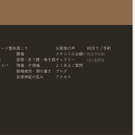
サージ整体
肩こり
お客様の声
WEBでご予約
腰痛
クチコミのお願い
完全予約制
鍼
姿勢・反り腰・巻き肩
ギャラリー
1日3名限定
ドスパ
頭痛・片頭痛
よくあるご質問
眼精疲労・頭の重さ
ブログ
自律神経の乱れ
アクセス