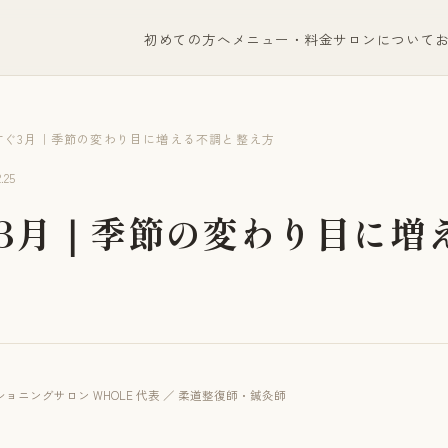
初めての方へ
メニュー・料金
サロンについて
すぐ3月｜季節の変わり目に増える不調と整え方
.25
3月｜季節の変わり目に増
ョニングサロン WHOLE 代表 ／ 柔道整復師・鍼灸師