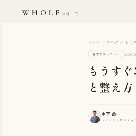
WHOLE
札幌・円山
ホーム
／
ブログ
／
もう
2026.02
おすすめメニュー
もうすぐ
と整え方
木下 恭一
フィジカルコンディシ